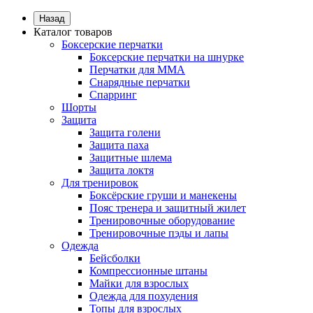
Назад
Каталог товаров
Боксерские перчатки
Боксерские перчатки на шнурке
Перчатки для ММА
Снарядные перчатки
Спарринг
Шорты
Защита
Защита голени
Защита паха
Защитные шлема
Защита локтя
Для тренировок
Боксёрские груши и манекены
Пояс тренера и защитный жилет
Тренировочные оборудование
Тренировочные пэды и лапы
Одежда
Бейсболки
Компрессионные штаны
Майки для взрослых
Одежда для похудения
Топы для взрослых