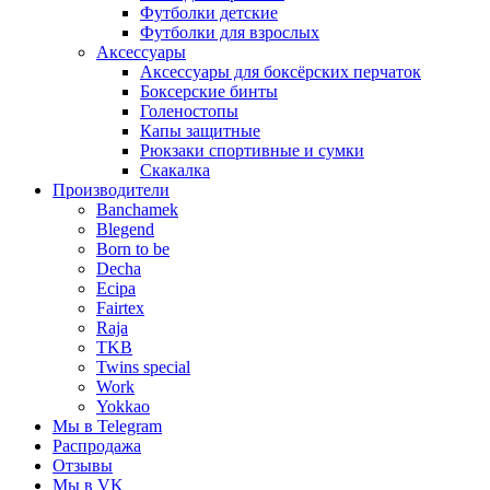
Футболки детские
Футболки для взрослых
Аксессуары
Аксессуары для боксёрских перчаток
Боксерские бинты
Голеностопы
Капы защитные
Рюкзаки спортивные и сумки
Скакалка
Производители
Banchamek
Blegend
Born to be
Decha
Ecipa
Fairtex
Raja
TKB
Twins special
Work
Yokkao
Мы в Telegram
Распродажа
Отзывы
Мы в VK