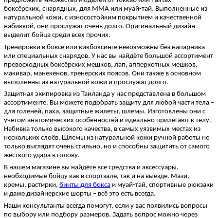
предложить множество моделей от Yokkao или Fairtex –
боксёрских, снарядных, для MMA или муай-тай. Выполненные из
натуральной кожи, с износостойким покрытием и качественной
набивкой, они прослужат очень долго. Оригинальный дизайн
выделит бойца среди всех прочих.
Тренировки в боксе или кикбоксинге невозможны без напарника
или специальных снарядов. У нас вы найдёте большой ассортимент
превосходных боксёрских мешков, лап, апперкотных мешков,
макивар, манекенов, тренерских поясов. Они также в основном
выполнены из натуральной кожи и прослужат долго.
Защитная экипировка из Таиланда у нас представлена в большом
ассортименте. Вы можете подобрать защиту для любой части тела –
для голеней, паха, защитные жилеты, шлемы. Изготовлены они с
учётом анатомических особенностей и идеально прилегают к телу.
Набивка только высокого качества, в самых уязвимых местах из
нескольких слоёв. Шлемы из натуральной кожи ручной работы не
только выглядят очень стильно, но и способны защитить от самого
жёсткого удара в голову.
В нашем магазине вы найдёте все средства и аксессуары,
необходимые бойцу как в спортзале, так и на выезде. Мази,
кремы,
растирки,
бинты для бокса
и муай-тай, спортивные рюкзаки
и даже дизайнерские шорты – всё это есть всегда.
Наши консультанты всегда помогут, если у вас появились вопросы
по выбору или подбору размеров. Задать вопрос можно через