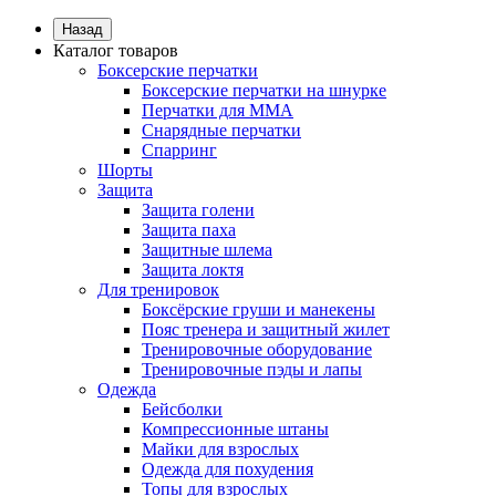
Назад
Каталог товаров
Боксерские перчатки
Боксерские перчатки на шнурке
Перчатки для ММА
Снарядные перчатки
Спарринг
Шорты
Защита
Защита голени
Защита паха
Защитные шлема
Защита локтя
Для тренировок
Боксёрские груши и манекены
Пояс тренера и защитный жилет
Тренировочные оборудование
Тренировочные пэды и лапы
Одежда
Бейсболки
Компрессионные штаны
Майки для взрослых
Одежда для похудения
Топы для взрослых