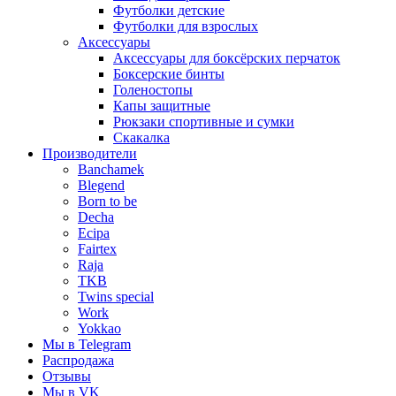
Футболки детские
Футболки для взрослых
Аксессуары
Аксессуары для боксёрских перчаток
Боксерские бинты
Голеностопы
Капы защитные
Рюкзаки спортивные и сумки
Скакалка
Производители
Banchamek
Blegend
Born to be
Decha
Ecipa
Fairtex
Raja
TKB
Twins special
Work
Yokkao
Мы в Telegram
Распродажа
Отзывы
Мы в VK