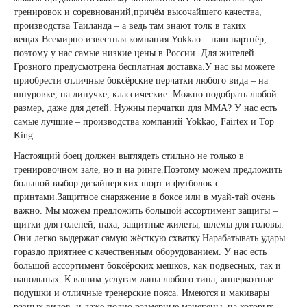
тренировок и соревнований,причём высочайшего качества,
производства Таиланда – а ведь там знают толк в таких
вещах.Всемирно известная компания Yokkao – наш партнёр,
поэтому у нас самые низкие цены в России. Для жителей
Грозного предусмотрена бесплатная доставка.У нас вы можете
приобрести отличные боксёрские перчатки любого вида – на
шнуровке, на липучке, классические. Можно подобрать любой
размер, даже для детей. Нужны перчатки для MMA? У нас есть
самые лучшие – производства компаний
Yokkao
,
Fairtex
и Top
King.
Настоящий боец должен выглядеть стильно не только в
тренировочном зале, но и на ринге.Поэтому можем предложить
большой выбор дизайнерских шорт и футболок с
принтами.Защитное снаряжение в боксе или в муай-тай очень
важно. Мы можем предложить большой ассортимент защиты –
щитки для голеней, паха, защитные жилеты, шлемы для головы.
Они легко выдержат самую жёсткую схватку.Нарабатывать удары
гораздо приятнее с качественным оборудованием. У нас есть
большой ассортимент боксёрских мешков, как подвесных, так и
напольных. К вашим услугам лапы любого типа, апперкотные
подушки и отличные тренерские пояса. Имеются и макивары
разных видов, и даже полно размерные манекены, на которых