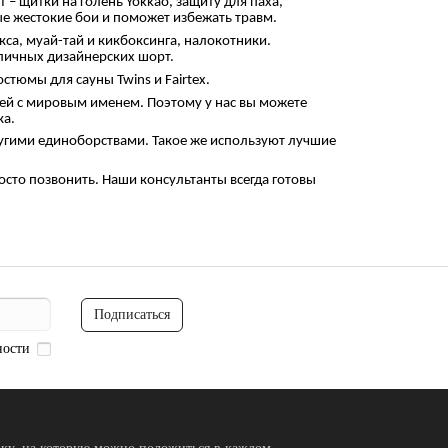
 щитки на голень Yokkao, защиту для паха,
ые жестокие бои и поможет избежать травм.
окса, муай-тай и кикбоксинга, налокотники.
тличных дизайнерских шорт.
стюмы для сауны Twins и Fairtex.
ей с мировым именем. Поэтому у нас вы можете
ка.
угими единоборствами. Такое же используют лучшие
росто позвонить. Наши консультанты всегда готовы
Подписаться
ности