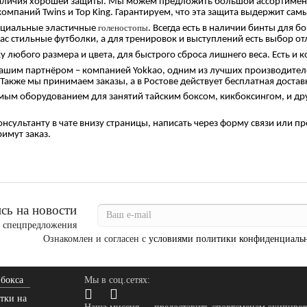
личия хорошей защиты. Мы можем предложить большой ассортимент –
мпаний Twins и Top King. Гарантируем, что эта защита выдержит сам
голеностопы
ециальные эластичные
. Всегда есть в наличии бинты для б
нас стильные футболки, а для тренировок и выступлений есть выбор о
 любого размера и цвета, для быстрого сброса лишнего веса. Есть и ко
 нашим партнёром – компанией Yokkao, одним из лучших производител
акже мы принимаем заказы, а в Ростове действует бесплатная достав
мым оборудованием для занятий тайским боксом, кикбоксингом, и др
онсультанту в чате внизу страницы, написать через форму связи или п
имут заказ.
ь на новости
и спецпредложения
Ознакомлен и согласен с
условиями политики конфиденциаль
 бокса
Мы в соц.сетях:
тки на