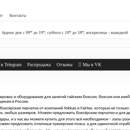
ат
Контакты
будние дни с 09ºº до 19ºº, суббота с 10ºº до 18ºº, воскресенье - выходной
в Telegram
Распродажа
Отзывы
Мы в VK
пировку и оборудование для занятий тайским боксом, боксом или кикб
ценам в России.
рские перчатки от компаний Yokkao и Fairtex, которые не только ст
ие, любых размеров. Можем предложить боксёрские перчатки и для де
ары, и у нас вы можете купить для этого всё необходимое – лапы ра
ожем предложить отличные тренерские пояса, а для одиночной отра