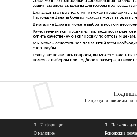
Современные тренировки и соревнования требуют на
защитные жилеты, шлемы для головы производства ко
Для защиты от вывиха ступни можем предложить сп
Настоящие фанаты боевых искусств могут выбрать у 
В магазине Ecipa вы можете выбрать костюм-весогонку
Качественная экипировка из Таиланда поставляется
купить качественную экипировку по оптовым ценам. Т
Мы можем оснастить зал для занятий всем необходи
спортклубы.
Если у вас появились вопросы, вы можете задать их к
помочь с выбором или подбором размера, а также пр
Подпишис
Не пропусти новые акции 
Информация
Перчатки для
О магазине
Боксерские перча