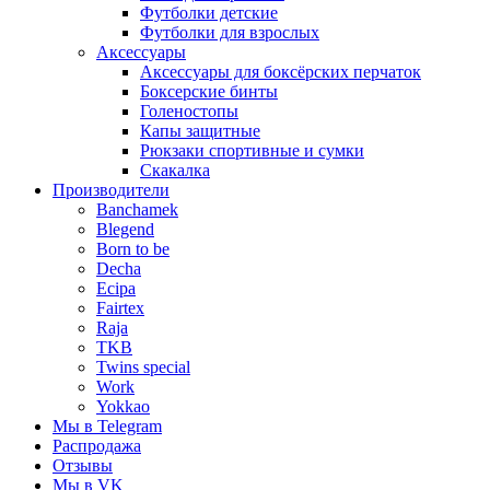
Футболки детские
Футболки для взрослых
Аксессуары
Аксессуары для боксёрских перчаток
Боксерские бинты
Голеностопы
Капы защитные
Рюкзаки спортивные и сумки
Скакалка
Производители
Banchamek
Blegend
Born to be
Decha
Ecipa
Fairtex
Raja
TKB
Twins special
Work
Yokkao
Мы в Telegram
Распродажа
Отзывы
Мы в VK