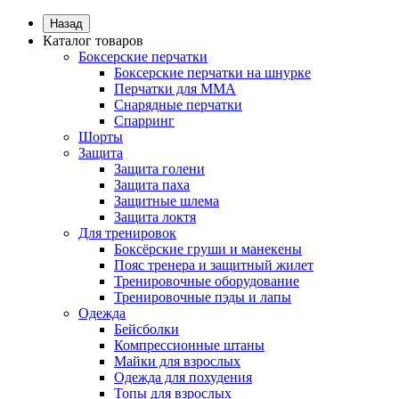
Назад
Каталог товаров
Боксерские перчатки
Боксерские перчатки на шнурке
Перчатки для ММА
Снарядные перчатки
Спарринг
Шорты
Защита
Защита голени
Защита паха
Защитные шлема
Защита локтя
Для тренировок
Боксёрские груши и манекены
Пояс тренера и защитный жилет
Тренировочные оборудование
Тренировочные пэды и лапы
Одежда
Бейсболки
Компрессионные штаны
Майки для взрослых
Одежда для похудения
Топы для взрослых