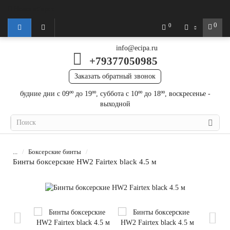
Новосибирск
0
0
info@ecipa.ru
+79377050985
Заказать обратный звонок
будние дни с 09ºº до 19ºº, суббота с 10ºº до 18ºº, воскресенье -
выходной
...
Боксерские бинты
Бинты боксерские HW2 Fairtex black 4.5 м