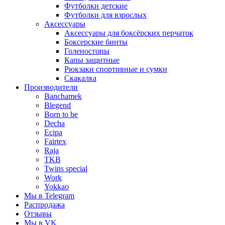
Футболки детские
Футболки для взрослых
Аксессуары
Аксессуары для боксёрских перчаток
Боксерские бинты
Голеностопы
Капы защитные
Рюкзаки спортивные и сумки
Скакалка
Производители
Banchamek
Blegend
Born to be
Decha
Ecipa
Fairtex
Raja
TKB
Twins special
Work
Yokkao
Мы в Telegram
Распродажа
Отзывы
Мы в VK