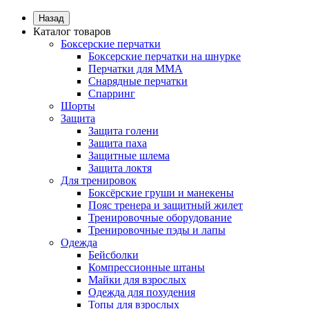
Назад
Каталог товаров
Боксерские перчатки
Боксерские перчатки на шнурке
Перчатки для ММА
Снарядные перчатки
Спарринг
Шорты
Защита
Защита голени
Защита паха
Защитные шлема
Защита локтя
Для тренировок
Боксёрские груши и манекены
Пояс тренера и защитный жилет
Тренировочные оборудование
Тренировочные пэды и лапы
Одежда
Бейсболки
Компрессионные штаны
Майки для взрослых
Одежда для похудения
Топы для взрослых