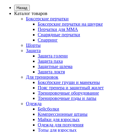
Назад
Каталог товаров
Боксерские перчатки
Боксерские перчатки на шнурке
Перчатки для ММА
Снарядные перчатки
Спарринг
Шорты
Защита
Защита голени
Защита паха
Защитные шлема
Защита локтя
Для тренировок
Боксёрские груши и манекены
Пояс тренера и защитный жилет
Тренировочные оборудование
Тренировочные пэды и лапы
Одежда
Бейсболки
Компрессионные штаны
Майки для взрослых
Одежда для похудения
Топы для взрослых