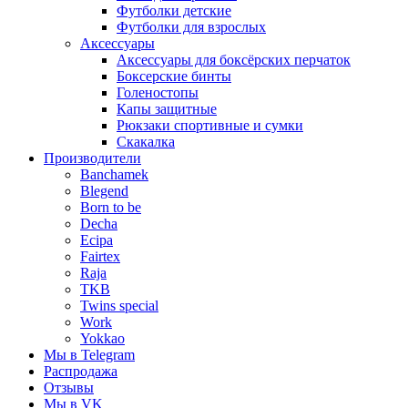
Футболки детские
Футболки для взрослых
Аксессуары
Аксессуары для боксёрских перчаток
Боксерские бинты
Голеностопы
Капы защитные
Рюкзаки спортивные и сумки
Скакалка
Производители
Banchamek
Blegend
Born to be
Decha
Ecipa
Fairtex
Raja
TKB
Twins special
Work
Yokkao
Мы в Telegram
Распродажа
Отзывы
Мы в VK