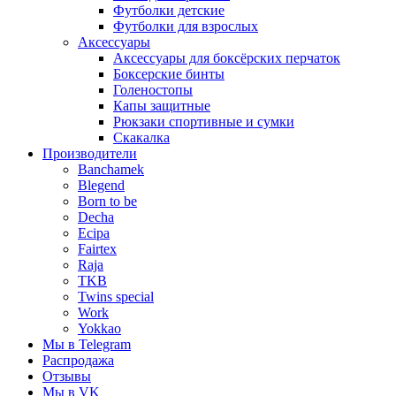
Футболки детские
Футболки для взрослых
Аксессуары
Аксессуары для боксёрских перчаток
Боксерские бинты
Голеностопы
Капы защитные
Рюкзаки спортивные и сумки
Скакалка
Производители
Banchamek
Blegend
Born to be
Decha
Ecipa
Fairtex
Raja
TKB
Twins special
Work
Yokkao
Мы в Telegram
Распродажа
Отзывы
Мы в VK