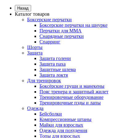
Назад
Каталог товаров
Боксерские перчатки
Боксерские перчатки на шнурке
Перчатки для ММА
Снарядные перчатки
Спарринг
Шорты
Защита
Защита голени
Защита паха
Защитные шлема
Защита локтя
Для тренировок
Боксёрские груши и манекены
Пояс тренера и защитный жилет
Тренировочные оборудование
Тренировочные пэды и лапы
Одежда
Бейсболки
Компрессионные штаны
Майки для взрослых
Одежда для похудения
Топы для взрослых