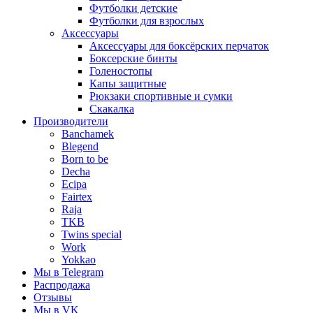
Футболки детские
Футболки для взрослых
Аксессуары
Аксессуары для боксёрских перчаток
Боксерские бинты
Голеностопы
Капы защитные
Рюкзаки спортивные и сумки
Скакалка
Производители
Banchamek
Blegend
Born to be
Decha
Ecipa
Fairtex
Raja
TKB
Twins special
Work
Yokkao
Мы в Telegram
Распродажа
Отзывы
Мы в VK