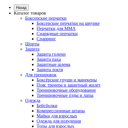
Назад
Каталог товаров
Боксерские перчатки
Боксерские перчатки на шнурке
Перчатки для ММА
Снарядные перчатки
Спарринг
Шорты
Защита
Защита голени
Защита паха
Защитные шлема
Защита локтя
Для тренировок
Боксёрские груши и манекены
Пояс тренера и защитный жилет
Тренировочные оборудование
Тренировочные пэды и лапы
Одежда
Бейсболки
Компрессионные штаны
Майки для взрослых
Одежда для похудения
Топы для взрослых