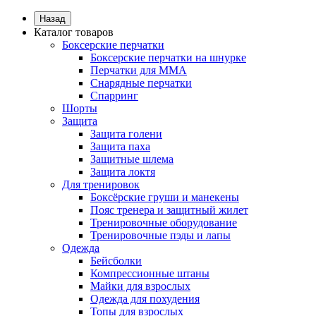
Назад
Каталог товаров
Боксерские перчатки
Боксерские перчатки на шнурке
Перчатки для ММА
Снарядные перчатки
Спарринг
Шорты
Защита
Защита голени
Защита паха
Защитные шлема
Защита локтя
Для тренировок
Боксёрские груши и манекены
Пояс тренера и защитный жилет
Тренировочные оборудование
Тренировочные пэды и лапы
Одежда
Бейсболки
Компрессионные штаны
Майки для взрослых
Одежда для похудения
Топы для взрослых