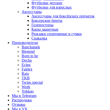
Футболки детские
Футболки для взрослых
Аксессуары
Аксессуары для боксёрских перчаток
Боксерские бинты
Голеностопы
Капы защитные
Рюкзаки спортивные и сумки
Скакалка
Производители
Banchamek
Blegend
Born to be
Decha
Ecipa
Fairtex
Raja
TKB
Twins special
Work
Yokkao
Мы в Telegram
Распродажа
Отзывы
Мы в VK