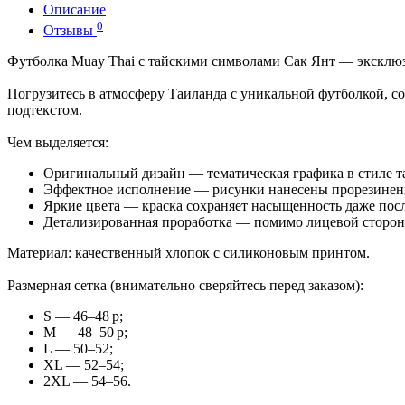
Описание
0
Отзывы
Футболка Muay Thai с тайскими символами Сак Янт — эксклюз
Погрузитесь в атмосферу Таиланда с уникальной футболкой, с
подтекстом.
Чем выделяется:
Оригинальный дизайн — тематическая графика в стиле т
Эффектное исполнение — рисунки нанесены прорезиненн
Яркие цвета — краска сохраняет насыщенность даже посл
Детализированная проработка — помимо лицевой сторон
Материал: качественный хлопок с силиконовым принтом.
Размерная сетка (внимательно сверяйтесь перед заказом):
S — 46–48 р;
M — 48–50 р;
L — 50–52;
XL — 52–54;
2XL — 54–56.