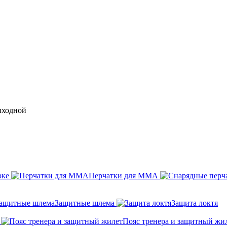
выходной
рке
Перчатки для ММА
Защитные шлема
Защита локтя
Пояс тренера и защитный жи