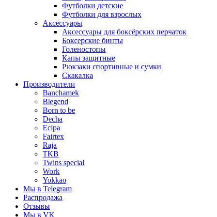
Футболки детские
Футболки для взрослых
Аксессуары
Аксессуары для боксёрских перчаток
Боксерские бинты
Голеностопы
Капы защитные
Рюкзаки спортивные и сумки
Скакалка
Производители
Banchamek
Blegend
Born to be
Decha
Ecipa
Fairtex
Raja
TKB
Twins special
Work
Yokkao
Мы в Telegram
Распродажа
Отзывы
Мы в VK