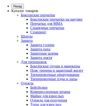
Назад
Каталог товаров
Боксерские перчатки
Боксерские перчатки на шнурке
Перчатки для ММА
Снарядные перчатки
Спарринг
Шорты
Защита
Защита голени
Защита паха
Защитные шлема
Защита локтя
Для тренировок
Боксёрские груши и манекены
Пояс тренера и защитный жилет
Тренировочные оборудование
Тренировочные пэды и лапы
Одежда
Бейсболки
Компрессионные штаны
Майки для взрослых
Одежда для похудения
Топы для взрослых