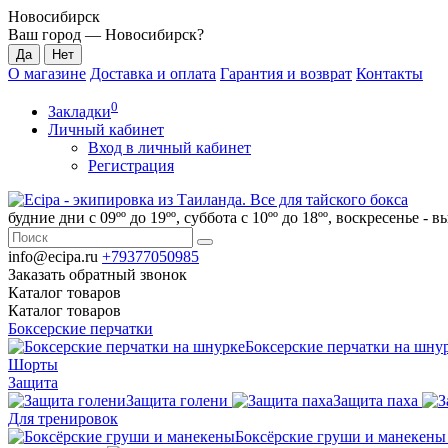
Новосибирск
Ваш город —
Новосибирск
?
О магазине
Доставка и оплата
Гарантия и возврат
Контакты
0
Закладки
Личный кабинет
Вход в личный кабинет
Регистрация
будние дни с 09ºº до 19ºº, суббота с 10ºº до 18ºº, воскресенье - 
info@ecipa.ru
+79377050985
Заказать обратный звонок
Каталог
товаров
Каталог
товаров
Боксерские перчатки
Боксерские перчатки на шну
Шорты
Защита
Защита голени
Защита паха
Для тренировок
Боксёрские груши и манекены