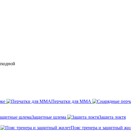
выходной
рке
Перчатки для ММА
Защитные шлема
Защита локтя
Пояс тренера и защитный жи