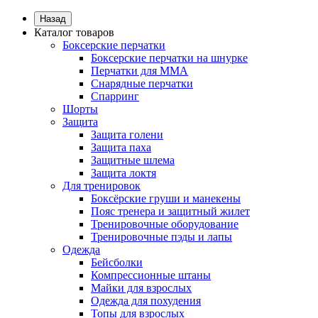
Назад
Каталог товаров
Боксерские перчатки
Боксерские перчатки на шнурке
Перчатки для ММА
Снарядные перчатки
Спарринг
Шорты
Защита
Защита голени
Защита паха
Защитные шлема
Защита локтя
Для тренировок
Боксёрские груши и манекены
Пояс тренера и защитный жилет
Тренировочные оборудование
Тренировочные пэды и лапы
Одежда
Бейсболки
Компрессионные штаны
Майки для взрослых
Одежда для похудения
Топы для взрослых