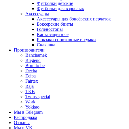
Футболки детские
Футболки для взрослых
Аксессуары
Аксессуары для боксёрских перчаток
Боксерские бинты
Голеностопы
Капы защитные
Рюкзаки спортивные и сумки
Скакалка
Производители
Banchamek
Blegend
Born to be
Decha
Ecipa
Fairtex
Raja
TKB
Twins special
Work
Yokkao
Мы в Telegram
Распродажа
Отзывы
Мы в VK