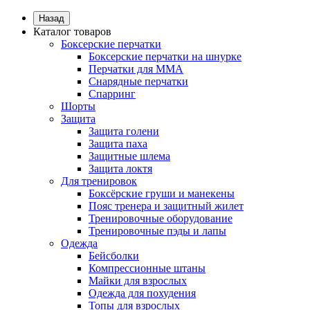
Назад
Каталог товаров
Боксерские перчатки
Боксерские перчатки на шнурке
Перчатки для ММА
Снарядные перчатки
Спарринг
Шорты
Защита
Защита голени
Защита паха
Защитные шлема
Защита локтя
Для тренировок
Боксёрские груши и манекены
Пояс тренера и защитный жилет
Тренировочные оборудование
Тренировочные пэды и лапы
Одежда
Бейсболки
Компрессионные штаны
Майки для взрослых
Одежда для похудения
Топы для взрослых