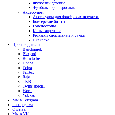
Футболки детские
Футболки для взрослых
Аксессуары
Аксессуары для боксёрских перчаток
Боксерские бинты
Голеностопы
Капы защитные
Рюкзаки спортивные и сумки
Скакалка
Производители
Banchamek
Blegend
Born to be
Decha
Ecipa
Fairtex
Raja
TKB
Twins special
Work
Yokkao
Мы в Telegram
Распродажа
Отзывы
Мы в VK