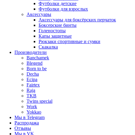
Футболки детские
Футболки для взрослых
Аксессуары
Аксессуары для боксёрских перчаток
Боксерские бинты
Голеностопы
Капы защитные
Рюкзаки спортивные и сумки
Скакалка
Производители
Banchamek
Blegend
Born to be
Decha
Ecipa
Fairtex
Raja
TKB
Twins special
Work
Yokkao
Мы в Telegram
Распродажа
Отзывы
Мы в VK