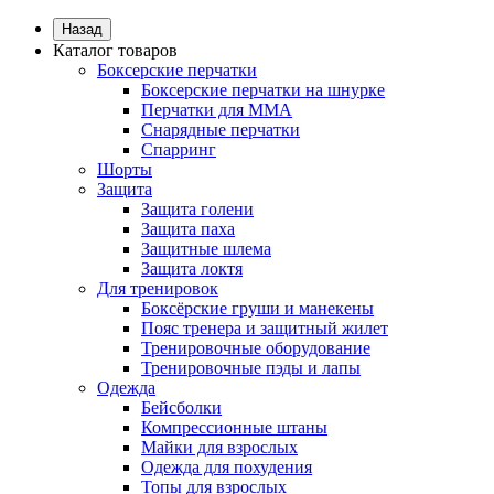
Назад
Каталог товаров
Боксерские перчатки
Боксерские перчатки на шнурке
Перчатки для ММА
Снарядные перчатки
Спарринг
Шорты
Защита
Защита голени
Защита паха
Защитные шлема
Защита локтя
Для тренировок
Боксёрские груши и манекены
Пояс тренера и защитный жилет
Тренировочные оборудование
Тренировочные пэды и лапы
Одежда
Бейсболки
Компрессионные штаны
Майки для взрослых
Одежда для похудения
Топы для взрослых