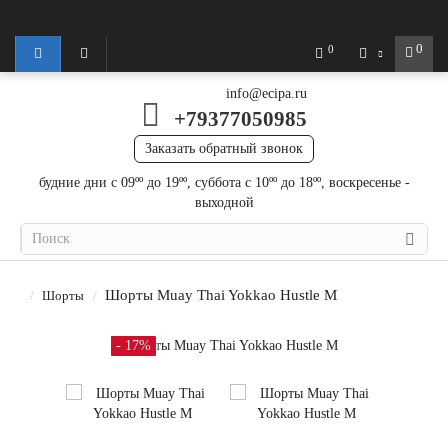
Новосибирск
0
0
info@ecipa.ru
+79377050985
Заказать обратный звонок
будние дни с 09ºº до 19ºº, суббота с 10ºº до 18ºº, воскресенье -
выходной
Шорты Muay Thai Yokkao Hustle M
Шорты
- 17%